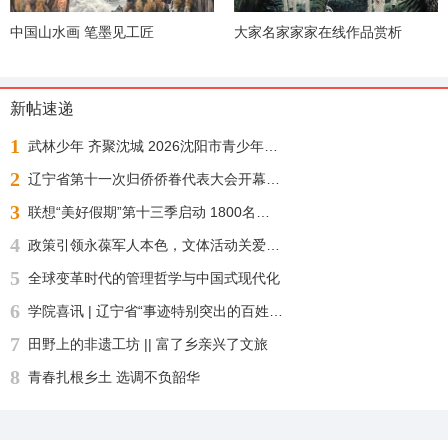
中国山水画 笔墨见工匠
大家名家家家在线作品赏析
新帖速递
1
武林少年 齐聚沈城 2026沈阳市青少年武术散打锦标赛今日正式开赛
2
辽宁省第十一次归侨侨眷代表大会开幕 许昆林王灵桂讲话 王新伟周波出席
3
联想“美好假期”第十三季启动 1800名志愿者化身“公益足球教练”“乡超”来了！
4
政策引领永葆军人本色，文体活动关爱身心健康——沈阳自主择业军转干部七一敬献锦旗致谢职能部门厚爱
5
全球变革时代的管理哲学与中国式现代化
6
学院喜讯 | 辽宁省“事迹特别突出的百姓学习之星“：沈北新区社区学院兼职报告员王刚老师再获殊荣
7
田野上的非遗工坊 || 富了乡亲兴了文旅
8
青春扎根乡土 选调不负韶华