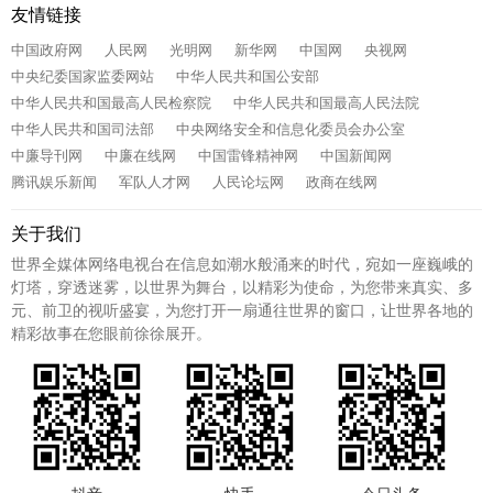
友情链接
中国政府网
人民网
光明网
新华网
中国网
央视网
中央纪委国家监委网站
中华人民共和国公安部
中华人民共和国最高人民检察院
中华人民共和国最高人民法院
中华人民共和国司法部
中央网络安全和信息化委员会办公室
中廉导刊网
中廉在线网
中国雷锋精神网
中国新闻网
腾讯娱乐新闻
军队人才网
人民论坛网
政商在线网
关于我们
世界全媒体网络电视台在信息如潮水般涌来的时代，宛如一座巍峨的
灯塔，穿透迷雾，以世界为舞台，以精彩为使命，为您带来真实、多
元、前卫的视听盛宴，为您打开一扇通往世界的窗口，让世界各地的
精彩故事在您眼前徐徐展开。