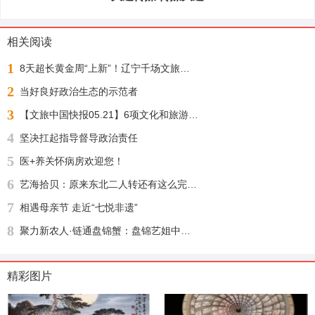
相关阅读
1
8天超长黄金周“上新”！辽宁千场文旅活动邀您“踏秋赏枫 醉游山海”
2
当好良好政治生态的示范者
3
【文旅中国快报05.21】6项文化和旅游行业标准公布；1月至4月全国铁路开行旅游列车增23%
4
坚决扛起指导督导政治责任
5
医+养关怀病房欢迎您！
6
艺海拾贝：原来东北二人转还有这么完整的文化渊源
7
相遇母亲节 走近“七悦非遗”
8
聚力新农人·链通盘锦蟹：盘锦艺姐中农河蟹供应链盛大启幕，绘就乡村振兴新图景
精彩图片