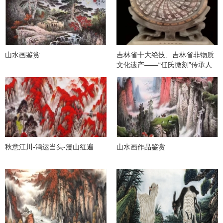
山水画鉴赏
吉林省十大绝技、吉林省非物质
文化遗产——“任氏微刻”传承人
任延生
秋意江川-鸿运当头-漫山红遍
山水画作品鉴赏