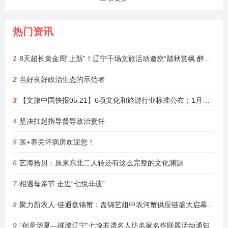
热门资讯
1
8天超长黄金周“上新”！辽宁千场文旅活动邀您“踏秋赏枫 醉游山海”
2
当好良好政治生态的示范者
3
【文旅中国快报05.21】6项文化和旅游行业标准公布；1月至4月全国铁路开行旅游列车增23%
4
坚决扛起指导督导政治责任
5
医+养关怀病房欢迎您！
6
艺海拾贝：原来东北二人转还有这么完整的文化渊源
7
相遇母亲节 走近“七悦非遗”
8
聚力新农人·链通盘锦蟹：盘锦艺姐中农河蟹供应链盛大启幕，绘就乡村振兴新图景
9
“创意华夏—璀璨辽宁”七悦非遗名人坊名家名作联展活动通知