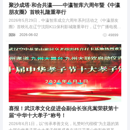
聚沙成塔·和合共瀛——中瀛智库六周年暨《中瀛
朋友圈》首映礼隆重举行
2026年5月29日，中瀛智库成立六周年系列活动之《中瀛朋友
圈》首映礼在辽宁沈阳K11保利影城隆重举行，辽宁广播电视台
资深主持人吴庆久老师倾情主持。
国际
2026-06-02
49899
喜报！武汉孝文化促进会副会长张兆嵩荣获第十
届"中华十大孝子"称号！
2026年6月1日，以"传承孝善文化，礼赞时代楷模"为主题的第