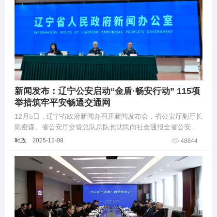
新闻发布：辽宁公安启动“金盾·畅安行动” 115项
举措筑牢平安畅通交通网
12月5日，辽宁省政府新闻办召开新闻发布会，省公安厅副厅长
陈密森、省公安厅交管总队总队长沈民向社会通报全省公安机
关“金盾·畅安行动”相关情况
时政
2025-12-08
48844