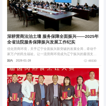
深耕营商法治土壤 服务保障全面振兴——2025年
全省法院服务保障振兴发展工作纪实
优化营商环境，关乎辽宁全面振兴新突破的发展全局，牵动千
家万户的民生福祉。让一流营商环境成为辽宁振兴的最强支
撑、最大优势、最亮标识，是全省上下的共同目标。
国内
2026-01-28
49330