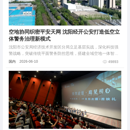
空地协同织密平安天网 沈阳经开公安打造低空立
体警务治理新模式
沈阳市公安局经济技术开发区分局立足基层实战，深化科技强
警战略，突破传统平面警务防控思维，搭建全域空地一体智慧
警务体系，推动治安防控从“地面单向巡防”向“空地双向共治”转
国内
2026-06-10
49893
型升级......