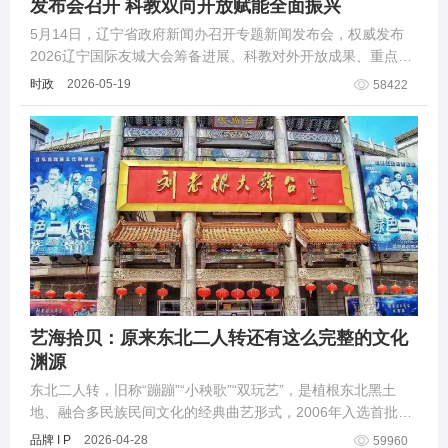
发布会召开 科教双向开放赋能全面振兴
5月14日，辽宁省政府新闻办召开专题新闻发布会，权威发布
2026辽宁国际友城大会筹备进展、科教对外开放成果、重点合
作领域及系列配套活动安排。
时政
2026-05-19
58422
艺海拾贝：原来东北二人转还有这么完整的文化
渊源
东北二人转，旧称“蹦蹦”“小秧歌”“双玩艺”，是植根东北黑土
地、融合多民族民间文化的经典曲艺形式，2006年入选首批国
家级非物质文化遗产名录，民间“宁舍一顿饭，不舍二人转”的俗
品牌 I P
2026-04-28
59960