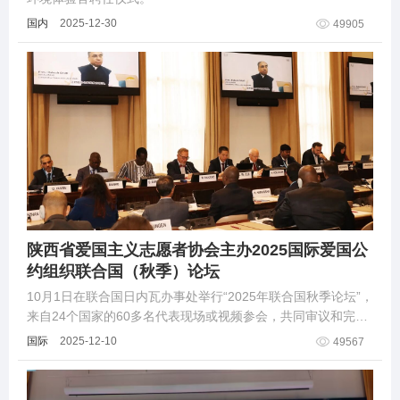
国内
2025-12-30
49905
陕西省爱国主义志愿者协会主办2025国际爱国公
约组织联合国（秋季）论坛
10月1日在联合国日内瓦办事处举行“2025年联合国秋季论坛”，
来自24个国家的60多名代表现场或视频参会，共同审议和完通
过《国际爱国公约》草案。
国际
2025-12-10
49567