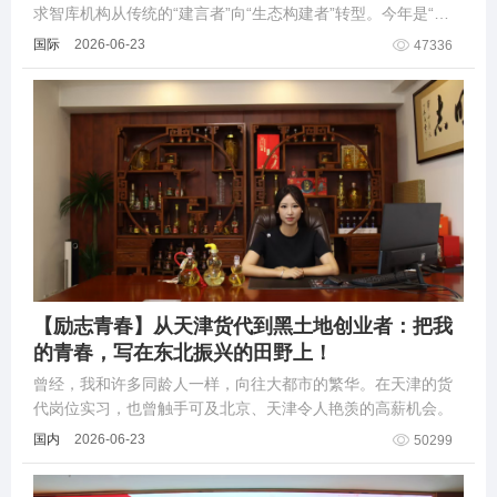
求智库机构从传统的“建言者”向“生态构建者”转型。今年是“十
五五”规划开局之年，也是中国经济向新质生产力加速转型的关
国际
2026-06-23
47336
键节点。
【励志青春】从天津货代到黑土地创业者：把我
的青春，写在东北振兴的田野上！
曾经，我和许多同龄人一样，向往大都市的繁华。在天津的货
代岗位实习，也曾触手可及北京、天津令人艳羡的高薪机会。
国内
2026-06-23
50299