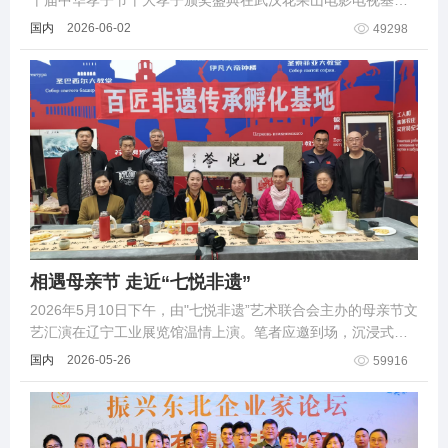
十届中华孝子节十大孝子颁奖盛典在武汉花果山电影电视基地
隆重启幕。来自全世界100多位华人华侨优秀代表及武汉100余
国内
2026-06-02
49298
名社会各界嘉宾齐聚江城，
相遇母亲节 走近“七悦非遗”
2026年5月10日下午，由"七悦非遗”艺术联合会主办的母亲节文
艺汇演在辽宁工业展览馆温情上演。笔者应邀到场，沉浸式感
受非遗与母爱交织的文化盛裳。
国内
2026-05-26
59916