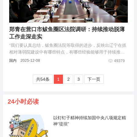
郑青在营口市鲅鱼圈区法院调研：持续推动脱薄
工作走深走实
“我们要认真总结，鲅鱼圈法院等取得的进步，反映出辽宁在抓
相对薄弱院建设中有哪些特点，有哪些经验能够用于持续推动
脱薄工作走深走实。
国内
2025-12-08
49379
共54条
1
2
3
下一页
24小时必读
以钉钉子精神持续加固中央八项规定精
神“堤坝”