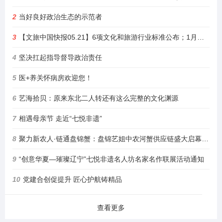
2
当好良好政治生态的示范者
3
【文旅中国快报05.21】6项文化和旅游行业标准公布；1月至4月全国铁路开行旅游列车增23%
4
坚决扛起指导督导政治责任
5
医+养关怀病房欢迎您！
6
艺海拾贝：原来东北二人转还有这么完整的文化渊源
7
相遇母亲节 走近“七悦非遗”
8
聚力新农人·链通盘锦蟹：盘锦艺姐中农河蟹供应链盛大启幕，绘就乡村振兴新图景
9
“创意华夏—璀璨辽宁”七悦非遗名人坊名家名作联展活动通知
10
党建合创促提升 匠心护航铸精品
查看更多