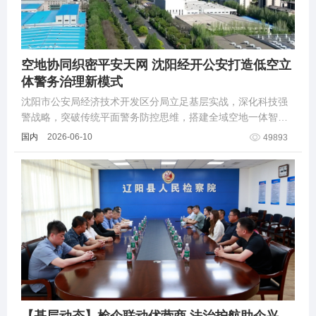
空地协同织密平安天网 沈阳经开公安打造低空立
体警务治理新模式
沈阳市公安局经济技术开发区分局立足基层实战，深化科技强
警战略，突破传统平面警务防控思维，搭建全域空地一体智慧
警务体系，推动治安防控从“地面单向巡防”向“空地双向共治”转
国内
2026-06-10
49893
型升级......