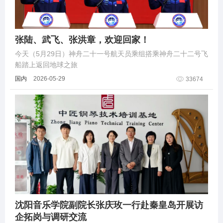
张陆、武飞、张洪章，欢迎回家！
今天（5月29日）神舟二十一号航天员乘组搭乘神舟二十二号飞
船踏上返回地球之旅
国内
2026-05-29
33674
沈阳音乐学院副院长张庆玫一行赴秦皇岛开展访
企拓岗与调研交流