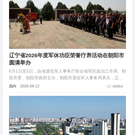
辽宁省2026年度军休功臣荣誉疗养活动在朝阳市
圆满举办
6月1日至5日，由省退役军人事务厅联合省军区政治工作局、朝
阳市委、朝阳市政府主办，朝阳市退役军人事务局承办，辽宁
省2026年度军休功臣荣誉疗养活动在朝阳圆满举办。
国内
2026-06-12
49964