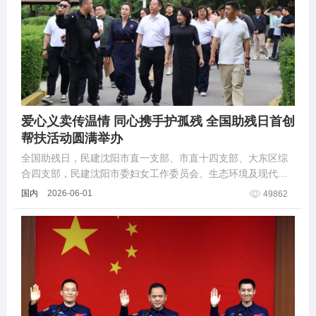
爱心义卖传温情 同心携手护孤残 全国助残日首创
帮扶活动圆满举办
全国助残日，民建沈阳市直一支部、市直十四支部、大东区综
合四支部，民建沈阳市委妇女工作委员会、生态环境及现代服
务业分会，联合沈阳市社会福利院，成功开展爱心公益行动。
国内
2026-06-01
49862