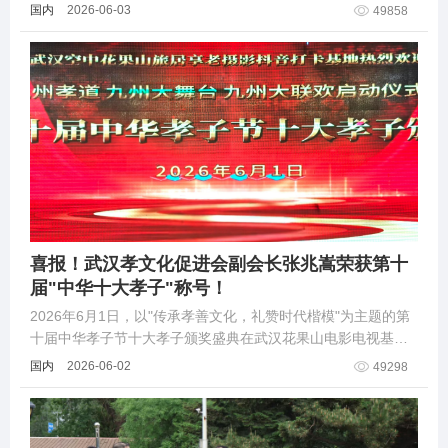
军颂》红色主题传唱展演活动座谈会于辽宁大学顺利召开。
国内
2026-06-03
49858
喜报！武汉孝文化促进会副会长张兆嵩荣获第十
届"中华十大孝子"称号！
2026年6月1日，以"传承孝善文化，礼赞时代楷模"为主题的第
十届中华孝子节十大孝子颁奖盛典在武汉花果山电影电视基地
隆重启幕。来自全世界100多位华人华侨优秀代表及武汉100余
国内
2026-06-02
49298
名社会各界嘉宾齐聚江城，