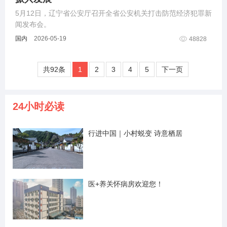
5月12日，辽宁省公安厅召开全省公安机关打击防范经济犯罪新
闻发布会。
国内
2026-05-19
48828
共92条
1
2
3
4
5
下一页
24小时必读
行进中国｜小村蜕变 诗意栖居
医+养关怀病房欢迎您！