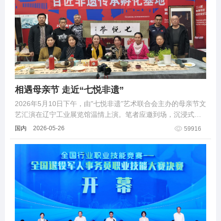
相遇母亲节 走近“七悦非遗”
2026年5月10日下午，由"七悦非遗”艺术联合会主办的母亲节文
艺汇演在辽宁工业展览馆温情上演。笔者应邀到场，沉浸式感
受非遗与母爱交织的文化盛裳。
国内
2026-05-26
59916