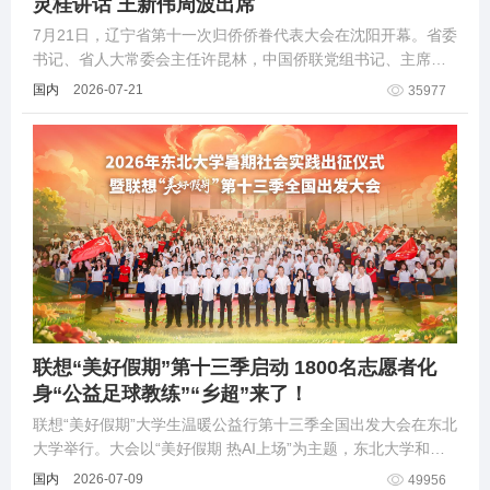
灵桂讲话 王新伟周波出席
7月21日，辽宁省第十一次归侨侨眷代表大会在沈阳开幕。省委
书记、省人大常委会主任许昆林，中国侨联党组书记、主席王
灵桂出席开幕会并讲话。省委副书记、省长王新伟，省政协主
国内
2026-07-21
35977
席周波出席开幕会。
联想“美好假期”第十三季启动 1800名志愿者化
身“公益足球教练”“乡超”来了！
联想“美好假期”大学生温暖公益行第十三季全国出发大会在东北
大学举行。大会以“美好假期 热AI上场”为主题，东北大学和联
想集团相关领导及400余名师生代表共同出席。
国内
2026-07-09
49956