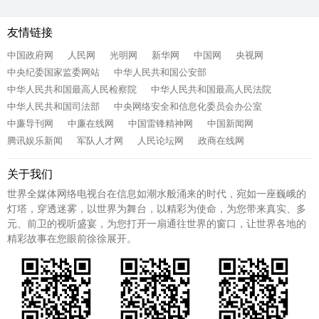
友情链接
中国政府网
人民网
光明网
新华网
中国网
央视网
中央纪委国家监委网站
中华人民共和国公安部
中华人民共和国最高人民检察院
中华人民共和国最高人民法院
中华人民共和国司法部
中央网络安全和信息化委员会办公室
中廉导刊网
中廉在线网
中国雷锋精神网
中国新闻网
腾讯娱乐新闻
军队人才网
人民论坛网
政商在线网
关于我们
世界全媒体网络电视台在信息如潮水般涌来的时代，宛如一座巍峨的
灯塔，穿透迷雾，以世界为舞台，以精彩为使命，为您带来真实、多
元、前卫的视听盛宴，为您打开一扇通往世界的窗口，让世界各地的
精彩故事在您眼前徐徐展开。