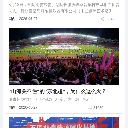
5月18日，学院党委常委、副院长张庆玫率音乐科技系相关负责
同志一行赴秦皇岛丹纳曼乐器有限公司（中匠钢琴艺术培训基
地）开展访企拓岗调研交流。
国内
2026-05-27
39483
“山海关不住”的“东北超”，为什么这么火？
继贵州“村超”、江苏“苏超”之后，“东北超”也火了。
国内
2026-05-27
31680