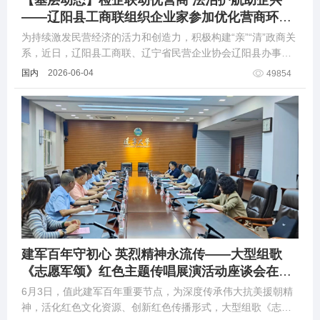
【基层动态】检企联动优营商 法治护航助企兴
——辽阳县工商联组织企业家参加优化营商环境
座谈会暨警示教育活动
为持续激发民营经济的活力和创造力，积极构建“亲”“清”政商关
系，近日，辽阳县工商联、辽宁省民营企业协会辽阳县办事
处、县人民检察院联合举办优化营商环境座谈会。
国内
2026-06-04
49854
建军百年守初心 英烈精神永流传——大型组歌
《志愿军颂》红色主题传唱展演活动座谈会在辽
宁大学召开
6月3日，值此建军百年重要节点，为深度传承伟大抗美援朝精
神，活化红色文化资源、创新红色传播形式，大型组歌《志愿