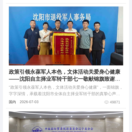
政策引领永葆军人本色，文体活动关爱身心健康
——沈阳自主择业军转干部七一敬献锦旗致谢职
能部门厚爱
“政策引领永葆军人本色，文体活动关爱身心健康”，一面锦旗，
字字深情，承载着沈阳市全体自主择业军转干部的真挚心声与
感恩之心。
国内
2026-07-03
49871