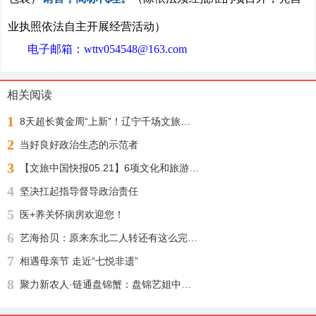
业执照依法自主开展经营活动）
电子邮箱：
wttv054548@163.com
相关阅读
1
8天超长黄金周“上新”！辽宁千场文旅活动邀您“踏秋赏枫 醉游山海”
2
当好良好政治生态的示范者
3
【文旅中国快报05.21】6项文化和旅游行业标准公布；1月至4月全国铁路开行旅游列车增23%
4
坚决扛起指导督导政治责任
5
医+养关怀病房欢迎您！
6
艺海拾贝：原来东北二人转还有这么完整的文化渊源
7
相遇母亲节 走近“七悦非遗”
8
聚力新农人·链通盘锦蟹：盘锦艺姐中农河蟹供应链盛大启幕，绘就乡村振兴新图景