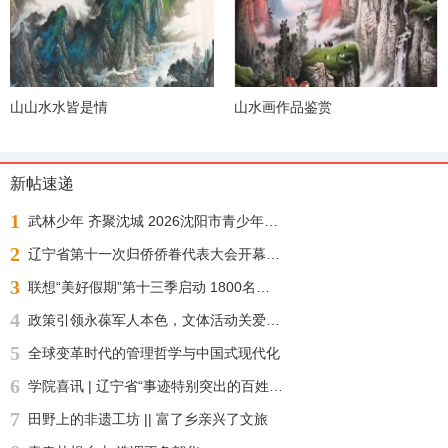
山山水水皆是情
山水画作品鉴赏
新帖速递
1
武林少年 齐聚沈城 2026沈阳市青少年武术散打锦标赛今日正式开赛
2
辽宁省第十一次归侨侨眷代表大会开幕 许昆林王灵桂讲话 王新伟周波出席
3
联想“美好假期”第十三季启动 1800名志愿者化身“公益足球教练”“乡超”来了！
4
政策引领永葆军人本色，文体活动关爱身心健康——沈阳自主择业军转干部七一敬献锦旗致谢职能部门厚爱
5
全球变革时代的管理哲学与中国式现代化
6
学院喜讯 | 辽宁省“事迹特别突出的百姓学习之星“：沈北新区社区学院兼职报告员王刚老师再获殊荣
7
田野上的非遗工坊 || 富了乡亲兴了文旅