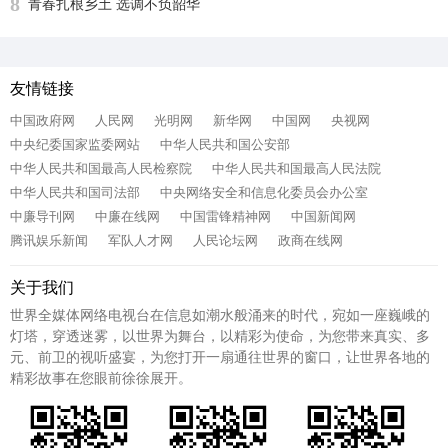
8
青春扎根乡土 选调不负韶华
友情链接
中国政府网
人民网
光明网
新华网
中国网
央视网
中央纪委国家监委网站
中华人民共和国公安部
中华人民共和国最高人民检察院
中华人民共和国最高人民法院
中华人民共和国司法部
中央网络安全和信息化委员会办公室
中廉导刊网
中廉在线网
中国雷锋精神网
中国新闻网
腾讯娱乐新闻
军队人才网
人民论坛网
政商在线网
关于我们
世界全媒体网络电视台在信息如潮水般涌来的时代，宛如一座巍峨的
灯塔，穿透迷雾，以世界为舞台，以精彩为使命，为您带来真实、多
元、前卫的视听盛宴，为您打开一扇通往世界的窗口，让世界各地的
精彩故事在您眼前徐徐展开。