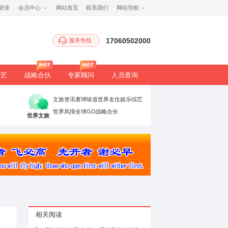
注册
/
登录
会员中心
网站首页
服务热
生态
健康
文旅
综艺
战略合伙
专家顾
时政要闻
党建引领
高端访谈
文旅资讯
寰球
理论评论
法治聚焦
书香中国
世界风情
全球G
万象
世界文旅