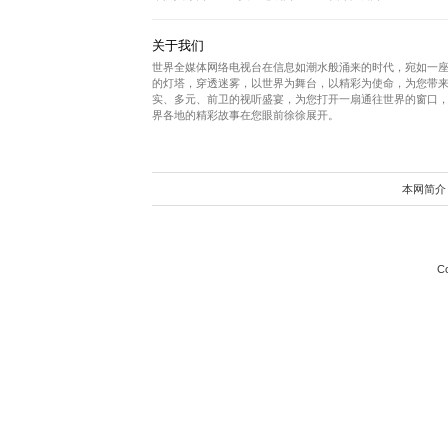
世界文旅
文
旅资讯
寰球味道
世界
视频中心
影视剧
短视频
音乐MV
视觉中心
影相工坊
翰墨飘香
根艺
友情链接
中国政府网
人民网
光明网
中华人民共和国最高人民法院
中华
军队人才网
人民论坛网
政商