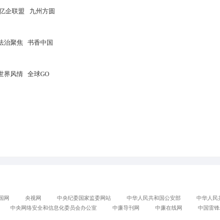
战略合作
财经
法治
教育
科技
生态
健康
文旅
综艺
中华风采
联播
全球视讯
品牌 I P
九州方圆
城乡
生
态能源
亿企联盟
书香中国
访谈
理论评论
法治聚焦