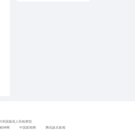
新帖速递
1
2
3
4
专家顾问
人员查询
5
全球变革时代的管
6
7
田野上的非遗工坊 |
8
青春扎根乡土 选调