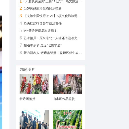
相关阅读
1
2
当好良好政治生态
3
4
坚决扛起指导督导
5
医+养关怀病房欢迎
6
7
相遇母亲节 走近“七
8
精彩图片