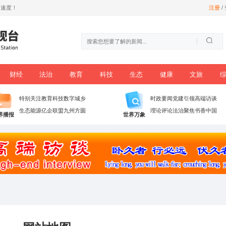
尊享数字信息时代加速度！
时政
党建
财经
法治
教育
科技
播
特别关注
教育科技
数字城乡
生态能源
亿企联盟
九州方圆
世界播报
世界