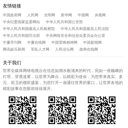
友情链接
中国政府网
人民网
光明网
新华网
中国网
央视网
中央纪委国家监委网站
中华人民共和国公安部
中华人民共和国最高人民检察院
中华人民共和国最高人民法院
中华人民共和国司法部
中央网络安全和信息化委员会办公室
中廉导刊网
中廉在线网
中国雷锋精神网
中国新闻网
腾讯娱乐新闻
军队人才网
人民论坛网
政商在线网
关于我们
世界全媒体网络电视台在信息如潮水般涌来的时代，宛如一座巍峨的
灯塔，穿透迷雾，以世界为舞台，以精彩为使命，为您带来真实、多
元、前卫的视听盛宴，为您打开一扇通往世界的窗口，让世界各地的
精彩故事在您眼前徐徐展开。