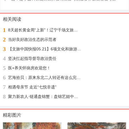
相关阅读
1
8天超长黄金周“上新”！辽宁千场文旅活动邀您“踏秋赏枫 醉游山海”
2
当好良好政治生态的示范者
3
【文旅中国快报05.21】6项文化和旅游行业标准公布；1月至4月全国铁路开行旅游列车增23%
4
坚决扛起指导督导政治责任
5
医+养关怀病房欢迎您！
6
艺海拾贝：原来东北二人转还有这么完整的文化渊源
7
相遇母亲节 走近“七悦非遗”
8
聚力新农人·链通盘锦蟹：盘锦艺姐中农河蟹供应链盛大启幕，绘就乡村振兴新图景
精彩图片