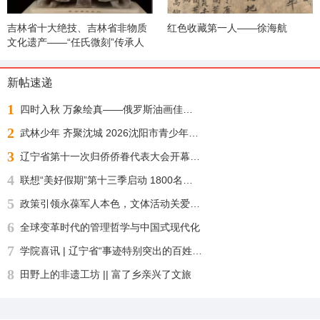
吉林省十大绝技、吉林省非物质
红色收藏第一人——徐海航
文化遗产——“任氏微刻”传承人
任延生
新帖速递
1
四时入秋 万象绘真——俄罗斯油画佳作展
2
武林少年 齐聚沈城 2026沈阳市青少年武术散打锦标赛今日正式开赛
3
辽宁省第十一次归侨侨眷代表大会开幕 许昆林王灵桂讲话 王新伟周波出席
4
联想“美好假期”第十三季启动 1800名志愿者化身“公益足球教练”“乡超”来了！
5
政策引领永葆军人本色，文体活动关爱身心健康——沈阳自主择业军转干部七一敬献锦旗致谢职能部门厚爱
6
全球变革时代的管理哲学与中国式现代化
7
学院喜讯 | 辽宁省“事迹特别突出的百姓学习之星“：沈北新区社区学院兼职报告员王刚老师再获殊荣
8
田野上的非遗工坊 || 富了乡亲兴了文旅