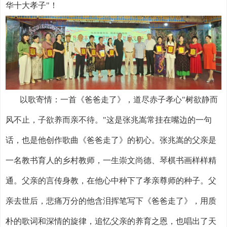
华十大孝子
"
！
以歌寄情：一首《爸爸走了》，道尽赤子孝心
"
树欲静而
风不止，子欲养而亲不待。
"
这是张兆嵩常挂在嘴边的一句
话，也是他创作歌曲《爸爸走了》的初心。张兆嵩的父亲是
一名教书育人的乡村教师，一生崇文尚德、琴棋书画样样精
通。父亲的言传身教，在他心中种下了孝亲尊师的种子。父
亲去世后，悲痛万分的他含泪挥笔写下《爸爸走了》，用质
朴的歌词和深情的旋律，追忆父亲的养育之恩，也唱出了天