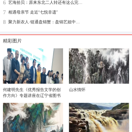
6
艺海拾贝：原来东北二人转还有这么完整的文化渊源
7
相遇母亲节 走近“七悦非遗”
8
聚力新农人·链通盘锦蟹：盘锦艺姐中农河蟹供应链盛大启幕，绘就乡村振兴新图景
精彩图片
何建明先生《优秀报告文学的创
山水情怀
作方向》专题讲座在辽宁省图书
馆举办