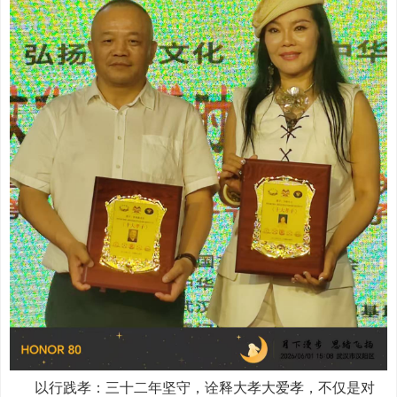
以行践孝：三十二年坚守，诠释大孝大爱孝，不仅是对