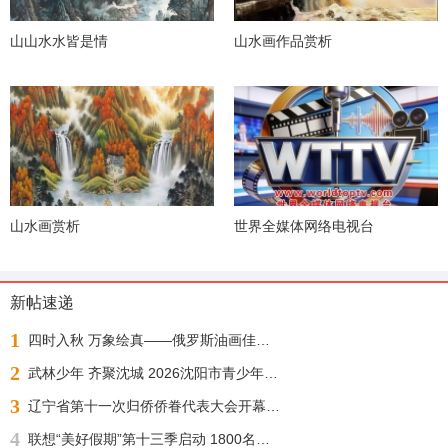
山山水水皆是情
山水画作品赏析
山水画赏析
世界全媒体网络电视台
新帖速递
1
四时入秋 万象绘真——俄罗斯油画佳作展
2
武林少年 齐聚沈城 2026沈阳市青少年武术散打锦标赛今日正式开赛
3
辽宁省第十一次归侨侨眷代表大会开幕 许昆林王灵桂讲话 王新伟周波出席
4
联想“美好假期”第十三季启动 1800名志愿者化身“公益足球教练”“乡超”来了！