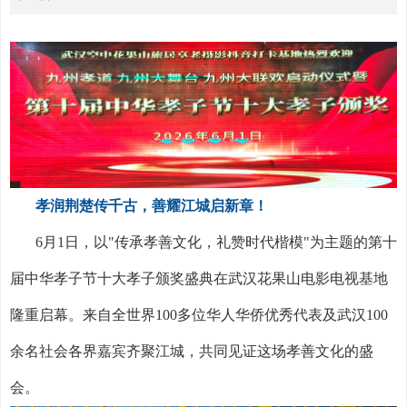
孝润荆楚传千古，善耀江城启新章！
6
月
1
日，以
"
传承孝善文化，礼赞时代楷模
"
为主题的第十
届中华孝子节十大孝子颁奖盛典在武汉花果山电影电视基地
隆重启幕。来自全世界
100
多位华人华侨优秀代表及武汉
100
余名社会各界嘉宾齐聚江城，共同见证这场孝善文化的盛
会。