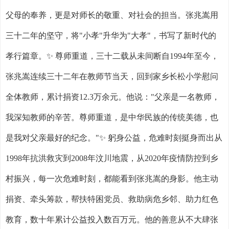
父母的奉养，更是对师长的敬重、对社会的担当。张兆嵩用
三十二年的坚守，将
"
小孝
"
升华为
"
大孝
"
，书写了新时代的
孝行篇章。
✨
尊师重道，三十二载从未间断自
1994
年至今，
张兆嵩连续三十二年在教师节当天，回到家乡长松小学慰问
全体教师，累计捐资
12.3
万余元。他说：
"
父亲是一名教师，
我深知教师的辛苦。尊师重道，是中华民族的传统美德，也
是我对父亲最好的纪念。
"
✨
躬身公益，危难时刻挺身而出从
1998
年抗洪救灾到
2008
年汶川地震，从
2020
年疫情防控到乡
村振兴，每一次危难时刻，都能看到张兆嵩的身影。他主动
捐资、牵头筹款，帮扶特困党员、救助病危乡邻、助力红色
教育，数十年累计公益投入数百万元。他的善意从不大肆张