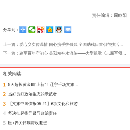
责任编辑：周晗阳
分享到：
上一篇：爱心义卖传温情 同心携手护孤残 全国助残日首创帮扶活动圆满举办
下一篇：建军百年守初心 英烈精神永流传——大型组歌《志愿军颂》红色主题传唱展演活动座谈会在辽宁大学召开
相关阅读
1
8天超长黄金周“上新”！辽宁千场文旅活动邀您“踏秋赏枫 醉游山海”
2
当好良好政治生态的示范者
3
【文旅中国快报05.21】6项文化和旅游行业标准公布；1月至4月全国铁路开行旅游列车增23%
4
坚决扛起指导督导政治责任
5
医+养关怀病房欢迎您！