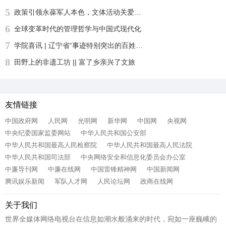
5
政策引领永葆军人本色，文体活动关爱身心健康——沈阳自主择业军转干部七一敬献锦旗致谢职能部门厚爱
6
全球变革时代的管理哲学与中国式现代化
7
学院喜讯 | 辽宁省“事迹特别突出的百姓学习之星“：沈北新区社区学院兼职报告员王刚老师再获殊荣
8
田野上的非遗工坊 || 富了乡亲兴了文旅
友情链接
中国政府网
人民网
光明网
新华网
中国网
央视网
中央纪委国家监委网站
中华人民共和国公安部
中华人民共和国最高人民检察院
中华人民共和国最高人民法院
中华人民共和国司法部
中央网络安全和信息化委员会办公室
中廉导刊网
中廉在线网
中国雷锋精神网
中国新闻网
腾讯娱乐新闻
军队人才网
人民论坛网
政商在线网
关于我们
世界全媒体网络电视台在信息如潮水般涌来的时代，宛如一座巍峨的