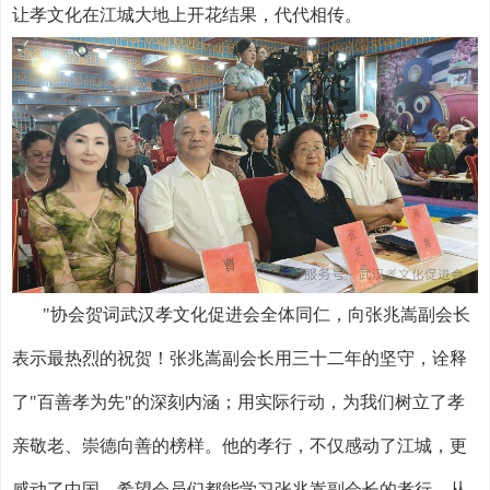
让孝文化在江城大地上开花结果，代代相传。
"
协会贺词武汉孝文化促进会全体同仁，向张兆嵩副会长
表示最热烈的祝贺！张兆嵩副会长用三十二年的坚守，诠释
了
"
百善孝为先
"
的深刻内涵；用实际行动，为我们树立了孝
亲敬老、崇德向善的榜样。他的孝行，不仅感动了江城，更
感动了中国。希望会员们都能学习张兆嵩副会长的孝行，从