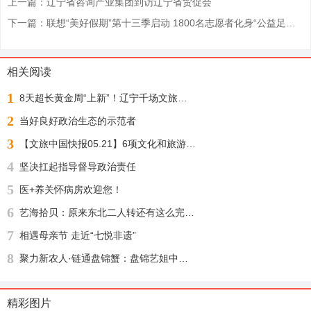
上一篇：辽宁省咨询产业集团到访辽宁省贸促会
下一篇：联想“美好假期”第十三季启动 1800名志愿者化身“公益足球教练”“乡超”来了！
相关阅读
1
8天超长黄金周“上新”！辽宁千场文旅活动邀您“踏秋赏枫 醉游山海”
2
当好良好政治生态的示范者
3
【文旅中国快报05.21】6项文化和旅游行业标准公布；1月至4月全国铁路开行旅游列车增23%
4
坚决扛起指导督导政治责任
5
医+养关怀病房欢迎您！
6
艺海拾贝：原来东北二人转还有这么完整的文化渊源
7
相遇母亲节 走近“七悦非遗”
8
聚力新农人·链通盘锦蟹：盘锦艺姐中农河蟹供应链盛大启幕，绘就乡村振兴新图景
精彩图片