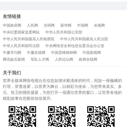
友情链接
中国政府网
人民网
光明网
新华网
中国网
央视网
中央纪委国家监委网站
中华人民共和国公安部
中华人民共和国最高人民检察院
中华人民共和国最高人民法院
中华人民共和国司法部
中央网络安全和信息化委员会办公室
中廉导刊网
中廉在线网
中国雷锋精神网
中国新闻网
腾讯娱乐新闻
军队人才网
人民论坛网
政商在线网
关于我们
世界全媒体网络电视台在信息如潮水般涌来的时代，宛如一座巍峨的
灯塔，穿透迷雾，以世界为舞台，以精彩为使命，为您带来真实、多
元、前卫的视听盛宴，为您打开一扇通往世界的窗口，让世界各地的
精彩故事在您眼前徐徐展开。