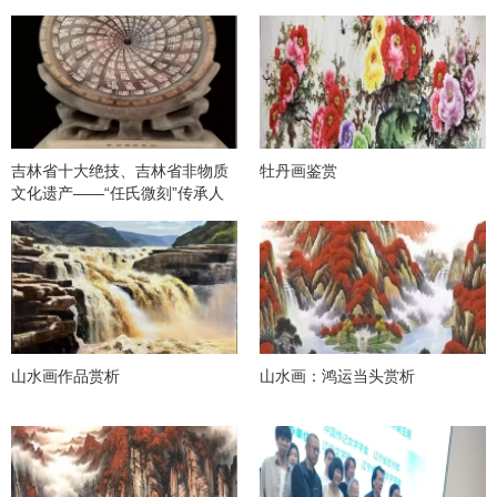
吉林省十大绝技、吉林省非物质
牡丹画鉴赏
文化遗产——“任氏微刻”传承人
任延生
山水画作品赏析
山水画：鸿运当头赏析