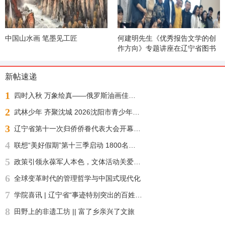
中国山水画 笔墨见工匠
何建明先生《优秀报告文学的创
作方向》专题讲座在辽宁省图书
馆举办
新帖速递
1
四时入秋 万象绘真——俄罗斯油画佳作展
2
武林少年 齐聚沈城 2026沈阳市青少年武术散打锦标赛今日正式开赛
3
辽宁省第十一次归侨侨眷代表大会开幕 许昆林王灵桂讲话 王新伟周波出席
4
联想“美好假期”第十三季启动 1800名志愿者化身“公益足球教练”“乡超”来了！
5
政策引领永葆军人本色，文体活动关爱身心健康——沈阳自主择业军转干部七一敬献锦旗致谢职能部门厚爱
6
全球变革时代的管理哲学与中国式现代化
7
学院喜讯 | 辽宁省“事迹特别突出的百姓学习之星“：沈北新区社区学院兼职报告员王刚老师再获殊荣
8
田野上的非遗工坊 || 富了乡亲兴了文旅