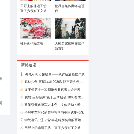
山水情怀
田野上的非遗工坊 ||
富了乡亲兴了文旅
牡丹画作品赏析