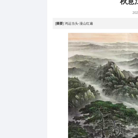
视觉中心
>
翰墨飘香
>
[
摘要
] 鸿运当头-漫山红遍