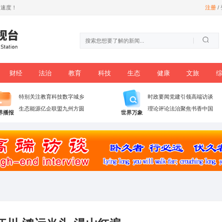
尊享数字信息时代加速度！
时政
党建
财经
法治
教育
科技
播
特别关注
教育科技
数字城乡
生态能源
亿企联盟
九州方圆
世界播报
世界