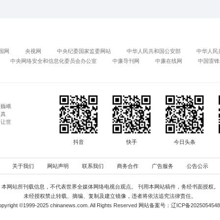
》《醉八仙》赏析