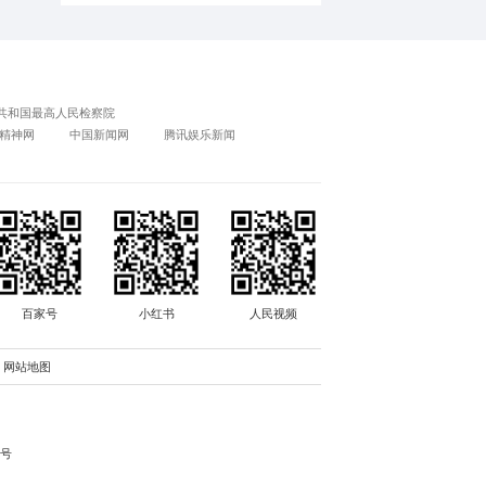
新帖速递
1
四时入秋 万象绘真
责任编辑：周晗阳
2
3
4
下一篇：牡丹画作品赏析
5
6
全球变革时代的管
7
8
田野上的非遗工坊 |