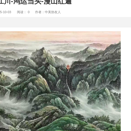
秋意江川-鸿运当头-漫山红遍
2025-10-03
阅读：
0
作者：中美协友人