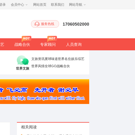
注册
/
登录
会员中心
网站首页
服务热
生态
健康
文旅
综艺
战略合伙
专家顾
时政要闻
党建引领
高端访谈
文旅资讯
寰球
理论评论
法治聚焦
书香中国
世界风情
全球G
万象
世界文旅