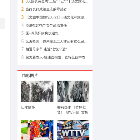
相关阅读
1
2
当好良好政治生态
3
4
坚决扛起指导督导
5
医+养关怀病房欢迎
6
7
相遇母亲节 走近“七
8
精彩图片