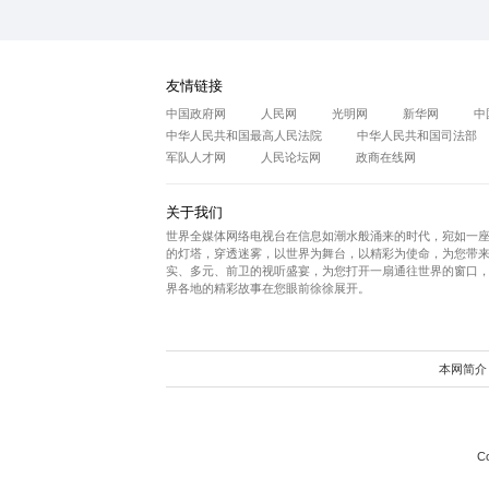
秋意江川-鸿运当头-漫山红遍
分享到：
上一篇：柳莉佳作 《竹林七贤
友情链接