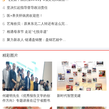
4
坚决扛起指导督导政治责任
5
医+养关怀病房欢迎您！
6
艺海拾贝：原来东北二人转还有这么完整的文化渊源
7
相遇母亲节 走近“七悦非遗”
8
聚力新农人·链通盘锦蟹：盘锦艺姐中农河蟹供应链盛大启幕，绘就乡村振兴新图景
精彩图片
何建明先生《优秀报告文学的创
新时代智慧党建
作方向》专题讲座在辽宁省图书
馆举办