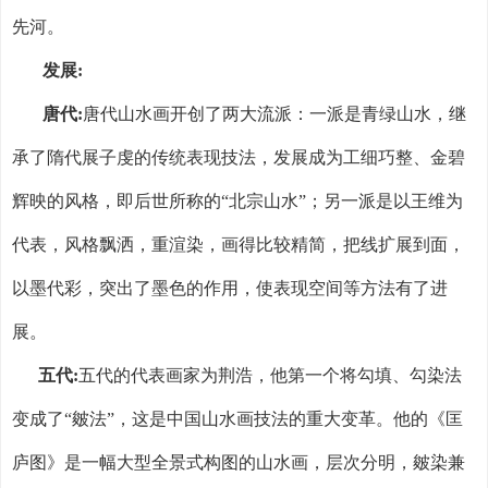
先河。
发展
:
唐代
:
唐代山水画开创了两大流派：一派是青绿山水，继
承了隋代展子虔的传统表现技法，发展成为工细巧整、金碧
辉映的风格，即后世所称的“北宗山水”；另一派是以王维为
代表，风格飘洒，重渲染，画得比较精简，把线扩展到面，
以墨代彩，突出了墨色的作用，使表现空间等方法有了进
展。
五代
:
五代的代表画家为荆浩，他第一个将勾填、勾染法
变成了“皴法”，这是中国山水画技法的重大变革。他的《匡
庐图》是一幅大型全景式构图的山水画，层次分明，皴染兼