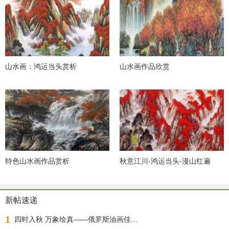
山水画：鸿运当头赏析
山水画作品欣赏
特色山水画作品赏析
秋意江川-鸿运当头-漫山红遍
新帖速递
1
四时入秋 万象绘真——俄罗斯油画佳作展