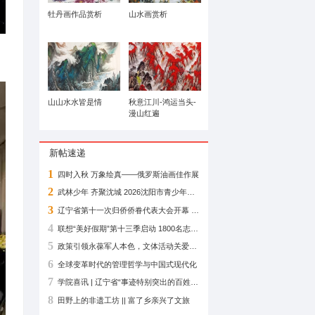
柳莉佳作 《竹林七
贤》《醉八仙》赏析
牡丹画作品赏析
门领导同志，铁岭市各县（市）
含泪送别郑亮同志。
山山水水皆是情