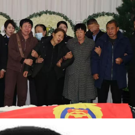
委致悼词时，宣读人数度哽咽，潸然泪下，现场人员无不为之
人人难掩悲痛。