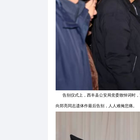
仪式现场庄严肃穆，参加仪式
宣读了公安部、辽宁省公安厅
警誓言的光辉一生。