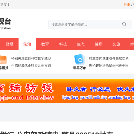
尊享数字信息时代加速度！
时政
党建
财经
法治
教育
科技
播
特别关注
教育科技
数字城乡
生态能源
亿企联盟
九州方圆
世界播报
世界