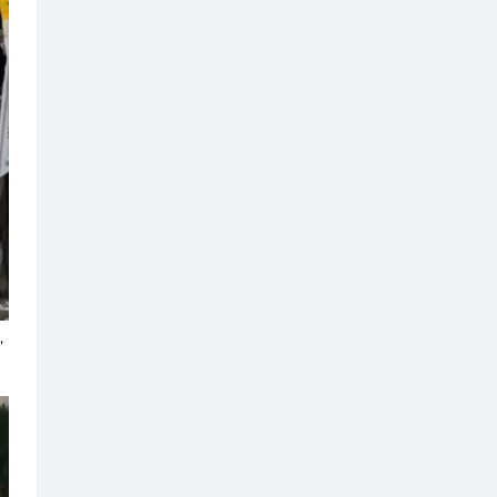
亮同志遗体默哀致敬。仪式现场
33512，以此致敬他用生命践行从