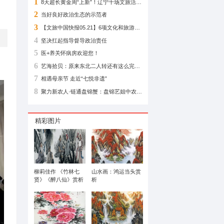
相关阅读
3512封存
1
2
当好良好政治生态
3
4
坚决扛起指导督导
5
医+养关怀病房欢迎
6
7
相遇母亲节 走近“七
8
精彩图片