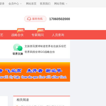
注册
/
登录
会员中心
网站首页
服务热
生态
健康
文旅
综艺
战略合伙
专家顾
时政要闻
党建引领
高端访谈
文旅资讯
寰球
理论评论
法治聚焦
书香中国
世界风情
全球G
万象
世界文旅