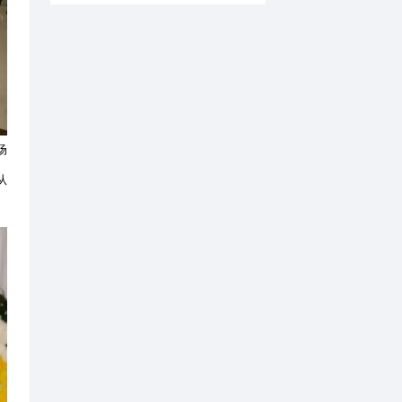
新帖速递
1
四时入秋 万象绘真
2
3
4
5
6
全球变革时代的管
7
8
田野上的非遗工坊 |