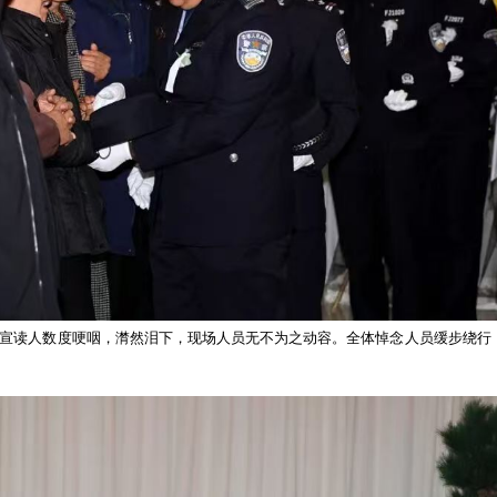
人员神情凝重，列队肃立。在低回的哀乐声中，全体人员向郑
唁电，介绍了郑亮同志生平事迹，并宣布封存郑亮同志的警号
8