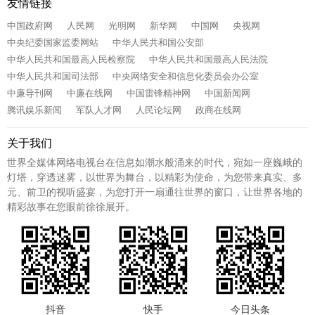
友情链接
中国政府网
人民网
光明网
新华网
中国网
央视网
中央纪委国家监委网站
中华人民共和国公安部
中华人民共和国最高人民检察院
中华人民共和国最高人民法院
中华人民共和国司法部
中央网络安全和信息化委员会办公室
中廉导刊网
中廉在线网
中国雷锋精神网
中国新闻网
腾讯娱乐新闻
军队人才网
人民论坛网
政商在线网
关于我们
世界全媒体网络电视台在信息如潮水般涌来的时代，宛如一座巍峨的
灯塔，穿透迷雾，以世界为舞台，以精彩为使命，为您带来真实、多
元、前卫的视听盛宴，为您打开一扇通往世界的窗口，让世界各地的
精彩故事在您眼前徐徐展开。
抖音
快手
今日头条