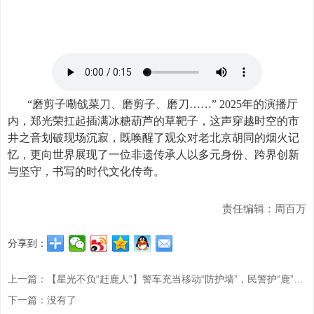
“磨剪子嘞戗菜刀、磨剪子、磨刀……”
2025
年的演播厅
内，郑光荣扛起插满冰糖葫芦的草靶子，这声穿越时空的市
井之音划破现场沉寂，既唤醒了观众对老北京胡同的烟火记
忆，更向世界展现了一位非遗传承人以多元身份、跨界创新
与坚守，书写的时代文化传奇。
责任编辑：周百万
分享到：
上一篇：【星光不负“赶鹿人”】警车充当移动“防护墙”，民警护“鹿”（路）保安全通畅
下一篇：没有了