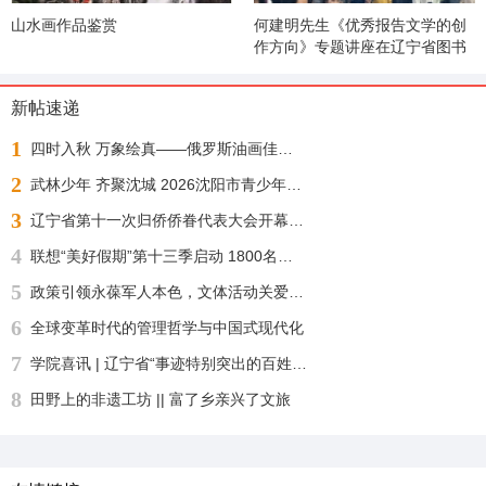
山水画作品鉴赏
何建明先生《优秀报告文学的创
作方向》专题讲座在辽宁省图书
馆举办
新帖速递
1
四时入秋 万象绘真——俄罗斯油画佳作展
2
武林少年 齐聚沈城 2026沈阳市青少年武术散打锦标赛今日正式开赛
3
辽宁省第十一次归侨侨眷代表大会开幕 许昆林王灵桂讲话 王新伟周波出席
4
联想“美好假期”第十三季启动 1800名志愿者化身“公益足球教练”“乡超”来了！
5
政策引领永葆军人本色，文体活动关爱身心健康——沈阳自主择业军转干部七一敬献锦旗致谢职能部门厚爱
6
全球变革时代的管理哲学与中国式现代化
7
学院喜讯 | 辽宁省“事迹特别突出的百姓学习之星“：沈北新区社区学院兼职报告员王刚老师再获殊荣
8
田野上的非遗工坊 || 富了乡亲兴了文旅