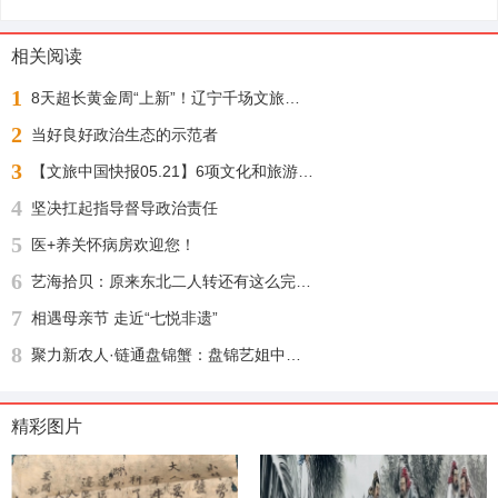
相关阅读
1
8天超长黄金周“上新”！辽宁千场文旅活动邀您“踏秋赏枫 醉游山海”
2
当好良好政治生态的示范者
3
【文旅中国快报05.21】6项文化和旅游行业标准公布；1月至4月全国铁路开行旅游列车增23%
4
坚决扛起指导督导政治责任
5
医+养关怀病房欢迎您！
6
艺海拾贝：原来东北二人转还有这么完整的文化渊源
7
相遇母亲节 走近“七悦非遗”
8
聚力新农人·链通盘锦蟹：盘锦艺姐中农河蟹供应链盛大启幕，绘就乡村振兴新图景
精彩图片