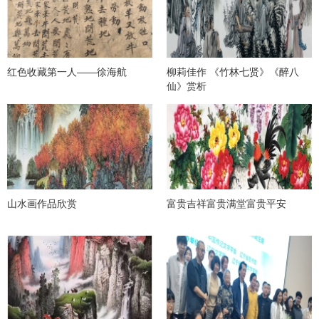
红色收藏第一人——徐海航
柳莉佳作 《竹林七贤》《醉八
仙》赏析
山水画作品欣赏
富贵吉祥富贵满堂富贵平安