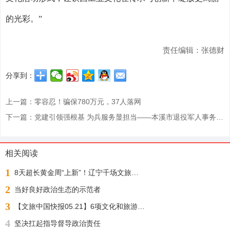
的光彩。”
责任编辑：张德财
分享到：
上一篇：零容忍！骗保780万元，37人落网
下一篇：党建引领强根基 为兵服务显担当——本溪市退役军人事务局领导一行莅临蓝凌军创调研指导
相关阅读
1
8天超长黄金周“上新”！辽宁千场文旅活动邀您“踏秋赏枫 醉游山海”
2
当好良好政治生态的示范者
3
【文旅中国快报05.21】6项文化和旅游行业标准公布；1月至4月全国铁路开行旅游列车增23%
4
坚决扛起指导督导政治责任