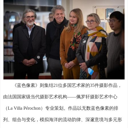
《蓝色像素》则集结
21
位多国艺术家的
35
件摄影作品，
由法国国家级当代摄影艺术机构——佩罗轩摄影艺术中心
（
La Villa P
é
rochon
）专业策划。作品以无数蓝色像素的排
列、组合与变化，模拟海洋的流动韵律、深邃意境与多元形