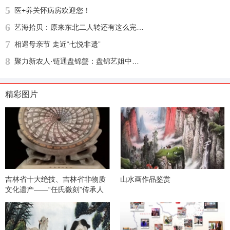
5
医+养关怀病房欢迎您！
6
艺海拾贝：原来东北二人转还有这么完整的文化渊源
7
相遇母亲节 走近“七悦非遗”
8
聚力新农人·链通盘锦蟹：盘锦艺姐中农河蟹供应链盛大启幕，绘就乡村振兴新图景
精彩图片
吉林省十大绝技、吉林省非物质
山水画作品鉴赏
文化遗产——“任氏微刻”传承人
任延生