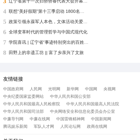
3
辽宁省第十一次归侨侨眷代表大会开幕 许昆林王灵桂讲话 王新伟周波出席
4
联想“美好假期”第十三季启动 1800名志愿者化身“公益足球教练”“乡超”来了！
5
政策引领永葆军人本色，文体活动关爱身心健康——沈阳自主择业军转干部七一敬献锦旗致谢职能部门厚爱
6
全球变革时代的管理哲学与中国式现代化
7
学院喜讯 | 辽宁省“事迹特别突出的百姓学习之星“：沈北新区社区学院兼职报告员王刚老师再获殊荣
8
田野上的非遗工坊 || 富了乡亲兴了文旅
友情链接
中国政府网
人民网
光明网
新华网
中国网
央视网
中央纪委国家监委网站
中华人民共和国公安部
中华人民共和国最高人民检察院
中华人民共和国最高人民法院
中华人民共和国司法部
中央网络安全和信息化委员会办公室
中廉导刊网
中廉在线网
中国雷锋精神网
中国新闻网
腾讯娱乐新闻
军队人才网
人民论坛网
政商在线网