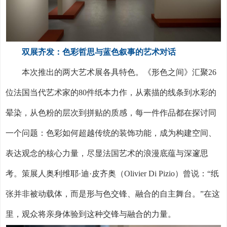
双展齐发：色彩哲思与蓝色叙事的艺术对话
本次推出的两大艺术展各具特色。《形色之间》汇聚
26
位法国当代艺术家的
80
件纸本力作，从素描的线条到水彩的
晕染，从色粉的层次到拼贴的质感，每一件作品都在探讨同
一个问题：色彩如何超越传统的装饰功能，成为构建空间、
表达观念的核心力量，尽显法国艺术的浪漫底蕴与深邃思
考。策展人奥利维耶·迪·皮齐奥（
Olivier Di Pizio
）曾说：“纸
张并非被动载体，而是形与色交锋、融合的自主舞台。”在这
里，观众将亲身体验到这种交锋与融合的力量。