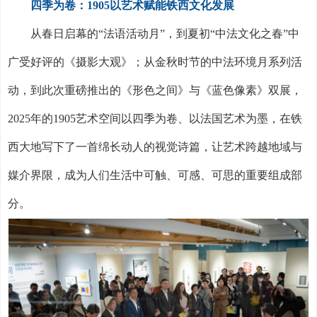
四季为卷：
1905
以艺术赋能铁西文化发展
从春日启幕的“法语活动月”，到夏初“中法文化之春”中
广受好评的《摄影大观》；从金秋时节的中法环境月系列活
动，到此次重磅推出的《形色之间》与《蓝色像素》双展，
2025
年的
1905
艺术空间以四季为卷、以法国艺术为墨，在铁
西大地写下了一首绵长动人的视觉诗篇，让艺术跨越地域与
媒介界限，成为人们生活中可触、可感、可思的重要组成部
分。