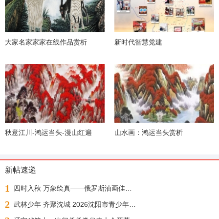
大家名家家家在线作品赏析
新时代智慧党建
秋意江川-鸿运当头-漫山红遍
山水画：鸿运当头赏析
新帖速递
1
四时入秋 万象绘真——俄罗斯油画佳作展
2
武林少年 齐聚沈城 2026沈阳市青少年武术散打锦标赛今日正式开赛