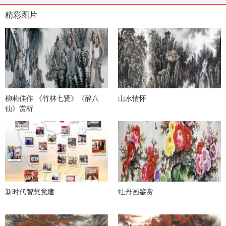
精彩图片
柳莉佳作 《竹林七贤》《醉八
山水情怀
仙》赏析
新时代智慧党建
牡丹画鉴赏