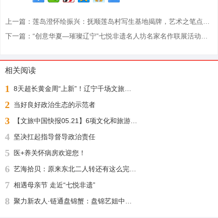
上一篇：莲岛澄怀绘振兴：抚顺莲岛村写生基地揭牌，艺术之笔点亮红色乡村
下一篇：“创意华夏—璀璨辽宁”七悦非遗名人坊名家名作联展活动通知
相关阅读
1
8天超长黄金周“上新”！辽宁千场文旅活动邀您“踏秋赏枫 醉游山海”
2
当好良好政治生态的示范者
3
【文旅中国快报05.21】6项文化和旅游行业标准公布；1月至4月全国铁路开行旅游列车增23%
4
坚决扛起指导督导政治责任
5
医+养关怀病房欢迎您！
6
艺海拾贝：原来东北二人转还有这么完整的文化渊源
7
相遇母亲节 走近“七悦非遗”
8
聚力新农人·链通盘锦蟹：盘锦艺姐中农河蟹供应链盛大启幕，绘就乡村振兴新图景