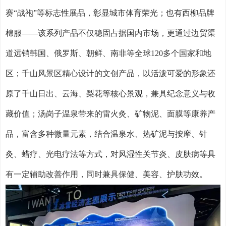
赛“战袍”等标志性展品，彰显城市体育荣光；也有西柳品牌
棉服——该系列产品不仅稳固占据国内市场，更通过边贸渠
道远销韩国、俄罗斯、朝鲜、南非等全球
120
多个国家和地
区；千山风景区精心设计的文创产品，以活泼可爱的形象还
原了千山日出、云海、梨花等核心景观，兼具纪念意义与收
藏价值；汤岗子温泉带来的雷火灸、矿物泥、面膜等康养产
品，富含多种微量元素，结合温泉水、热矿泥与按摩、针
灸、蜡疗、光电疗法等方式，对风湿性关节炎、皮肤病等具
有一定辅助改善作用，同时兼具保健、美容、护肤功效。