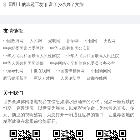
8
田野上的非遗工坊 || 富了乡亲兴了文旅
友情链接
中国政府网
人民网
光明网
新华网
中国网
央视网
中央纪委国家监委网站
中华人民共和国公安部
中华人民共和国最高人民检察院
中华人民共和国最高人民法院
中华人民共和国司法部
中央网络安全和信息化委员会办公室
中廉导刊网
中廉在线网
中国雷锋精神网
中国新闻网
腾讯娱乐新闻
军队人才网
人民论坛网
政商在线网
关于我们
世界全媒体网络电视台在信息如潮水般涌来的时代，宛如一座巍峨的
灯塔，穿透迷雾，以世界为舞台，以精彩为使命，为您带来真实、多
元、前卫的视听盛宴，为您打开一扇通往世界的窗口，让世界各地的
精彩故事在您眼前徐徐展开。