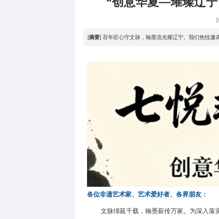
文旅
>
“创意华夏—
[
摘要
] 百年匠心守文脉，翰墨流光