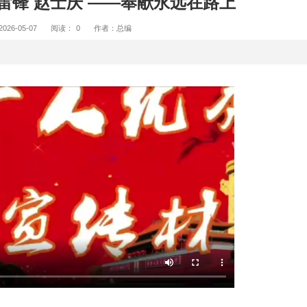
人 百姓雷锋 赵士庆 ——奉献永
2026-05-07
阅读：
0
作者：总编
——奉献永远在路上