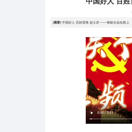
视频中心
>
综艺
>
中国好
[
摘要
] 中国好人 百姓雷锋 赵士庆 