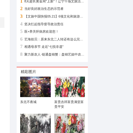
相关阅读
远在路上
1
2
当好良好政治生态
3
4
坚决扛起指导督导
5
医+养关怀病房欢迎
6
7
相遇母亲节 走近“七
8
精彩图片