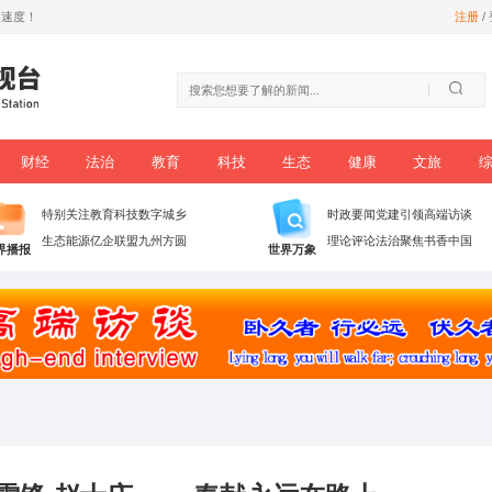
尊享数字信息时代加速度！
时政
党建
财经
法治
教育
科技
播
特别关注
教育科技
数字城乡
生态能源
亿企联盟
九州方圆
世界播报
世界