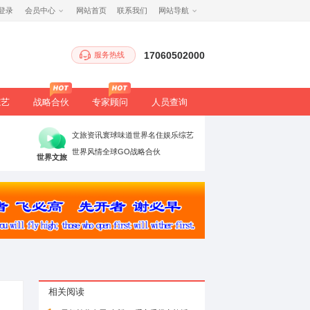
注册
/
登录
会员中心
网站首页
服务热
生态
健康
文旅
综艺
战略合伙
专家顾
时政要闻
党建引领
高端访谈
文旅资讯
寰球
理论评论
法治聚焦
书香中国
世界风情
全球G
万象
世界文旅