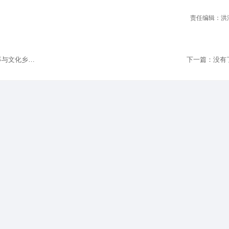
上一篇：《专访：在声声吆喝里，打捞岁月故事与文化乡愁》