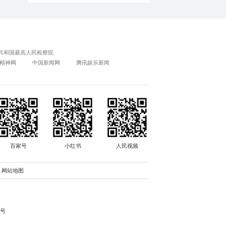
新帖速递
1
四时入秋 万象绘真
2
3
4
5
6
全球变革时代的管
7
8
田野上的非遗工坊 |