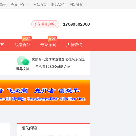
注册
/
登录
会员中心
网站首页
服务热
生态
健康
文旅
综艺
战略合伙
专家顾
时政要闻
党建引领
高端访谈
文旅资讯
寰球
理论评论
法治聚焦
书香中国
世界风情
全球G
万象
世界文旅