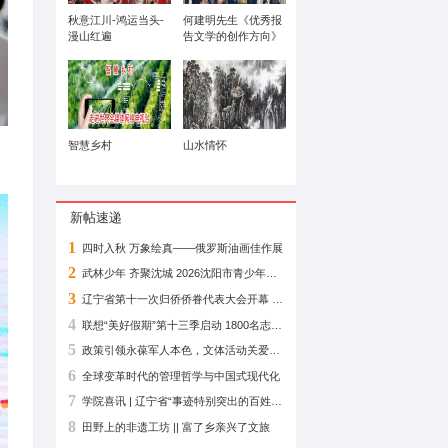
山水画作品赏析
秋意江川-鸿运当头-
漫山红遍
每一位参与者的爱国热情与奋斗
智慧乡村
会专家。