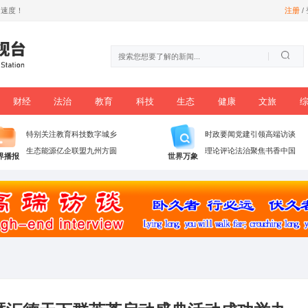
尊享数字信息时代加速度！
时政
党建
财经
法治
教育
科技
播
特别关注
教育科技
数字城乡
生态能源
亿企联盟
九州方圆
世界播报
世界