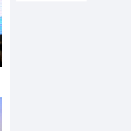
新帖速递
1
四时入秋 万象绘真
2
3
4
5
6
全球变革时代的管
7
8
田野上的非遗工坊 |