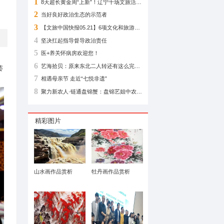
相关阅读
典活动成功举办
1
2
当好良好政治生态
3
4
坚决扛起指导督导
5
医+养关怀病房欢迎
6
举行。本次论坛由汇德天下群英荟
7
相遇母亲节 走近“七
专家学者及政府领导出席。
8
精彩图片