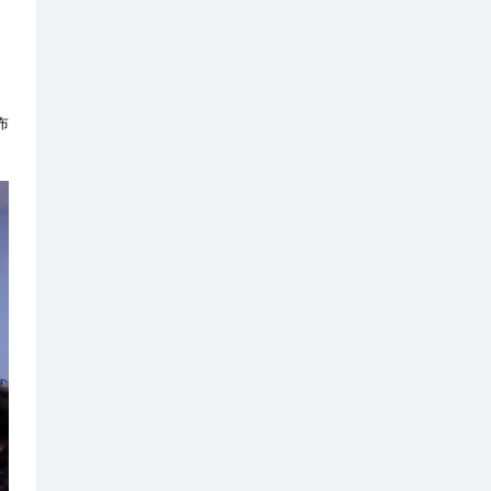
交错分布，部分区域道路路网稀
遇到火情、人员走失、聚众滋事等
准划定辖区低空巡查网格。目前已