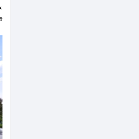
传、
AI智能识别、地面警力派单四
屏可同步接收所有在线无人机高清
编队协同、夜间超低空巡查、远距
，推动无人机从以往单纯记录画面