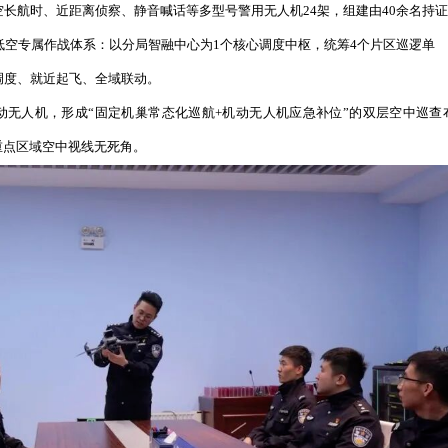
全域布点建强空中防线，破解地面防控覆盖难题
，辖区大型制造企业、物流园区、城郊村落、浑河沿线河道
警车、步巡的传统地面勤务，极易出现巡查滞后、死角盲区，
全域现场态势。
硬件布局，遵循
“城市3公里、农村5公里”网格化覆盖标准，精