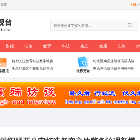
尊享数字信息时代加速度！
时政
党建
财经
法治
教育
科技
播
特别关注
教育科技
数字城乡
生态能源
亿企联盟
九州方圆
世界播报
世界