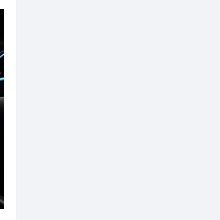
针对警用无人机飞行审批、空域
十飞五不飞”飞行管控规范，明确治
员密集无报备、空域管制、信号盲