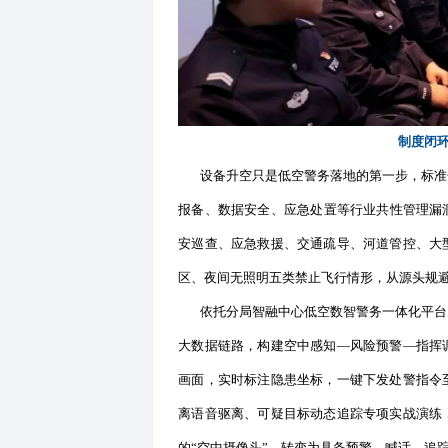
完成20个固定式无人机机巢全
专业飞手组成的专职警航队伍，搭
元，联动32个基层警务点位，
与此同时，分局还补充配备
局，彻底打破地面地形、道路