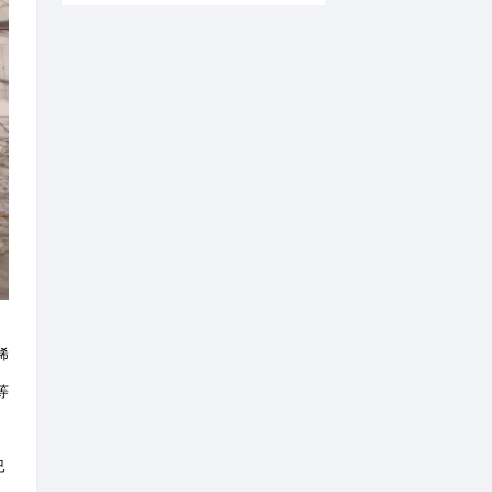
书馆举办
新帖速递
1
四时入秋 万象绘真
2
3
4
5
6
全球变革时代的管
7
8
田野上的非遗工坊 |