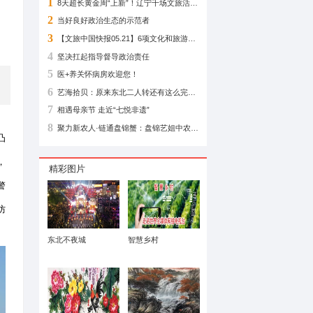
相关阅读
体警务治理新模
1
2
当好良好政治生态
3
4
坚决扛起指导督导
5
医+养关怀病房欢迎
建全域空地一体智慧警务体系，推动治
6
7
相遇母亲节 走近“七
8
处置滞后等新型治安风险持续凸
力巡查存在时空短板的治理痛点，
精彩图片
控思维，搭建全域空地一体智慧警