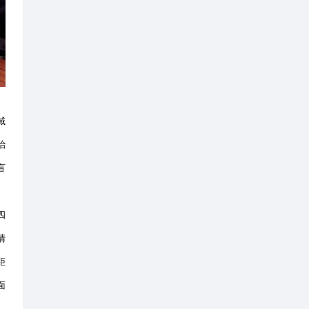
人机24架，组建由40余名持证
调度中枢，统筹4个片区巡逻单
人机应急补位”的双层空中巡查布