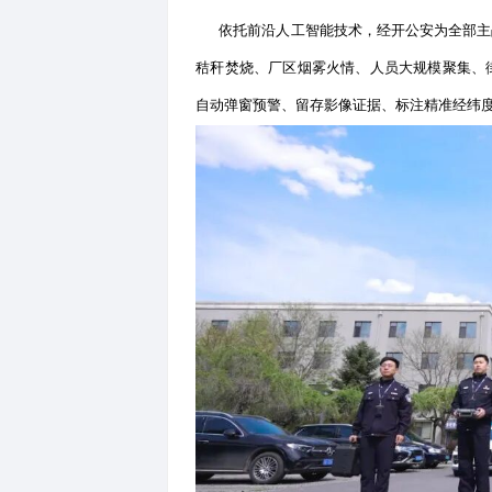
区、夜间无照明五类禁止飞行
依托分局智融中心低空数智警
大数据链路，构建空中感知—
画面，实时标注隐患坐标，一
离语音驱离、可疑目标动态追
的“空中摄像头”，转变为具备