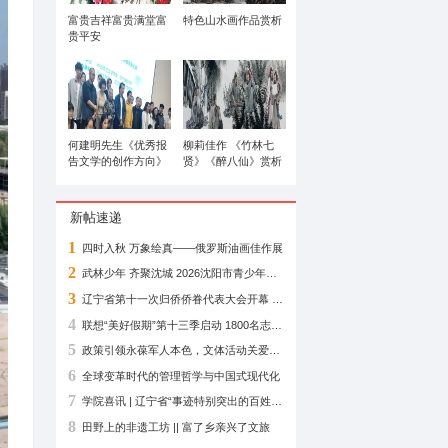
治理短板，筑牢辖区立体化安全防
东北不夜城
富贵吉祥富贵满堂富
贵平安
何建明先生《优秀报
告文学的创作方向》
专题讲座在辽宁省图