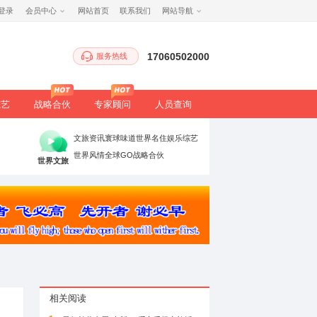
注册
/
登录
会员中心
网站首页
服务热
生态
健康
文旅
综艺
战略合伙
专家顾
时政要闻
党建引领
高端访谈
文旅资讯
寰球
理论评论
法治聚焦
书香中国
世界风情
全球G
万象
世界文旅