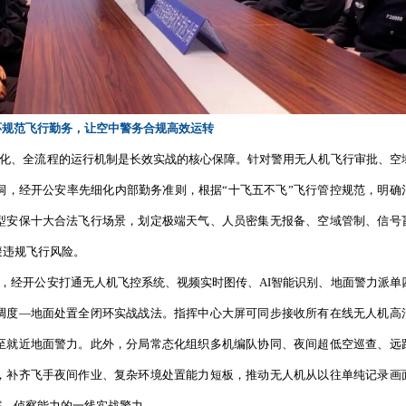
域布设，配齐高空长航时、近距离侦察、静音喊话等多型号警用无
建“1+4+32”低空专属作战体系：以分局智融中心为1个核心
实现无人机统一调度、就近起飞、全域联动。
便携手抛式机动无人机，形成
“固定机巢常态化巡航+机动无
限制，实现辖区重点区域空中视线无死角。