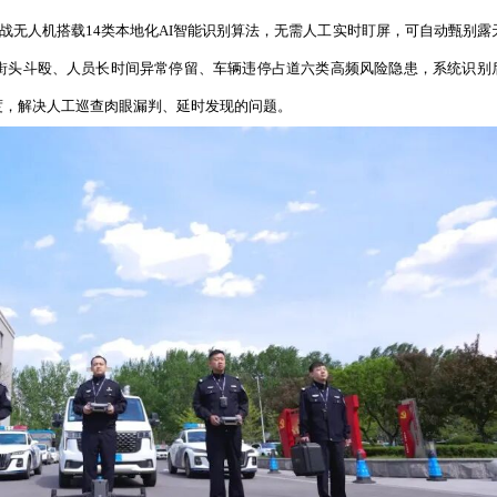
情形，从源头规避违规飞行风险。
务一体化平台，经开公安打通无人机飞控系统、视频实时图
风险预警—指挥调度—地面处置全闭环实战战法。指挥中心大
键下发处警指令至就近地面警力。此外，分局常态化组织多机
踪专项实战演练，补齐飞手夜间作业、复杂环境处置能力短板
预警、喊话、追踪、侦察能力的一线实战警力。