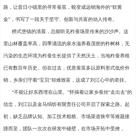
路，让昔日小镇里的寻常蚕茧，蜕变成远销海外的“软黄
金”，书写了一段关于坚守、创新与共富的动人传奇。
榜式堡镇的清晨，总能听见柞蚕场里传来的沙沙声。这
里山林覆盖率高，四季涌流的泉水滋养着茂密的柞树林，无
污染的生态环境为柞蚕生长提供了天然沃土，当地柞蚕养殖
已有数百年历史。但在过去，优质蚕茧多以原料形式低价外
销，乡亲们守着“宝贝”却难致富，这成了刘江心中的牵挂。
“不能让好东西埋在山里。”怀揣着让家乡蚕丝“走出去”的
信念，刘江以及金马绢纺有限责任公司开启了探索之路。起
初，缺乏品牌认知、加工技术粗糙、市场渠道狭窄等难题接
踵而至，团队一次次在研发中碰壁，在市场开拓中受挫，