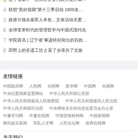
4
联想“美好假期”第十三季启动 1800名志愿者化身“公益足球教练”“乡超”来了！
5
政策引领永葆军人本色，文体活动关爱身心健康——沈阳自主择业军转干部七一敬献锦旗致谢职能部门厚爱
6
全球变革时代的管理哲学与中国式现代化
7
学院喜讯 | 辽宁省“事迹特别突出的百姓学习之星“：沈北新区社区学院兼职报告员王刚老师再获殊荣
8
田野上的非遗工坊 || 富了乡亲兴了文旅
友情链接
中国政府网
人民网
光明网
新华网
中国网
央视网
中央纪委国家监委网站
中华人民共和国公安部
中华人民共和国最高人民检察院
中华人民共和国最高人民法院
中华人民共和国司法部
中央网络安全和信息化委员会办公室
中廉导刊网
中廉在线网
中国雷锋精神网
中国新闻网
腾讯娱乐新闻
军队人才网
人民论坛网
政商在线网
关于我们