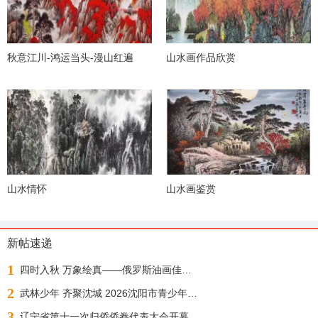
秋意江川-鸿运当头-漫山红遍
山水画作品欣赏
山水情怀
山水画鉴赏
新帖速递
1
四时入秋 万象绘真——俄罗斯油画佳作展
2
武林少年 齐聚沈城 2026沈阳市青少年武术散打锦标赛今日正式开赛
3
辽宁省第十一次归侨侨眷代表大会开幕 许昆林王灵桂讲话 王新伟周波出席