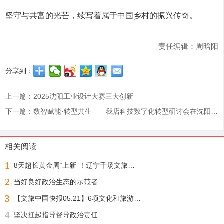
坚守与共富的光芒，续写着属于中国乡村的振兴传奇。
责任编辑：周晗阳
分享到：
上一篇：2025沈阳工业设计大赛三大创新
下一篇：数智赋能·转型共生——我店科技数字化转型研讨会在沈阳圆满落幕
相关阅读
1
8天超长黄金周“上新”！辽宁千场文旅活动邀您“踏秋赏枫 醉游山海”
2
当好良好政治生态的示范者
3
【文旅中国快报05.21】6项文化和旅游行业标准公布；1月至4月全国铁路开行旅游列车增23%
4
坚决扛起指导督导政治责任