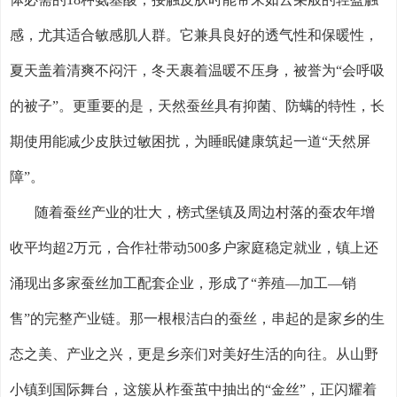
感，尤其适合敏感肌人群。它兼具良好的透气性和保暖性，
夏天盖着清爽不闷汗，冬天裹着温暖不压身，被誉为“会呼吸
的被子”。更重要的是，天然蚕丝具有抑菌、防螨的特性，长
期使用能减少皮肤过敏困扰，为睡眠健康筑起一道“天然屏
障”。
随着蚕丝产业的壮大，榜式堡镇及周边村落的蚕农年增
收平均超
2
万元，合作社带动
500
多户家庭稳定就业，镇上还
涌现出多家蚕丝加工配套企业，形成了“养殖—加工—销
售”的完整产业链。那一根根洁白的蚕丝，串起的是家乡的生
态之美、产业之兴，更是乡亲们对美好生活的向往。从山野
小镇到国际舞台，这簇从柞蚕茧中抽出的“金丝”，正闪耀着