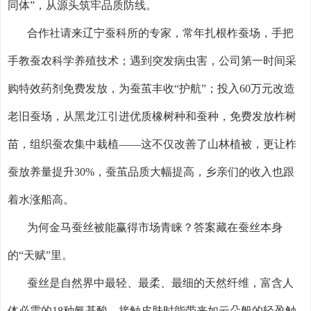
同体”，从源头筑牢品质防线。
合作社请来辽宁蚕科所的专家，常年扎根柞蚕场，手把
手教蚕农科学养殖技术；遇到突发病虫害，公司第一时间采
购特效药剂免费发放，为蚕茧丰收“护航”；投入
60
万元改造
老旧蚕场，从黑龙江引进优质橡树种和蚕种，免费发放柞树
苗，组织蚕农集中栽植——这不仅改善了山林植被，更让柞
蚕放养量提升
30%
，蚕茧品质大幅提高，乡亲们的收入也跟
着水涨船高。
为何金马蚕丝被能赢得市场青睐？答案藏在蚕丝本身
的“天赋”里。
蚕丝是自然界中最轻、最柔、最细的天然纤维，富含人
体必需的
18
种氨基酸，接触皮肤时能带来如云朵般的轻盈触