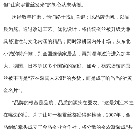
但“让家乡蚕丝发光”的初心从未动摇。
历经数年打磨，他们终于找到关键：以品牌为帆，以品
质为舵。通过改进工艺、优化设计，将传统蚕丝被升级为兼
具舒适性与文化内涵的精品；同时深耕国内外市场，从东北
小城的特产摊，到全国连锁家居店，再到漂洋过海进入加拿
大、德国、日本等
10
多个国家的家庭。如今，榜式堡镇的蚕
丝被不再是“养在深闺人未识”的乡货，而是成了响当当的“黄
金名片”。
“品牌的根基是品质，品质的源头在蚕农。”这是刘江常挂
在嘴边的话。为了让每一根蚕丝都经得起检验，
2007
年，金
马绢纺牵头成立了金马蚕业合作社，将分散的蚕农凝聚成“共