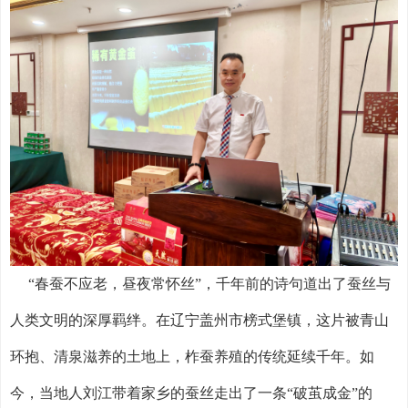
“春蚕不应老，昼夜常怀丝”，千年前的诗句道出了蚕丝与
人类文明的深厚羁绊。在辽宁盖州市榜式堡镇，这片被青山
环抱、清泉滋养的土地上，柞蚕养殖的传统延续千年。如
今，当地人刘江带着家乡的蚕丝走出了一条“破茧成金”的