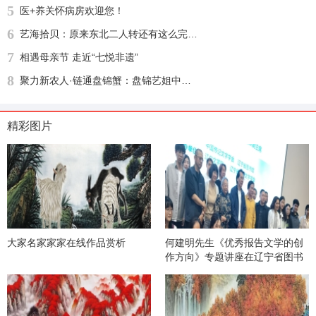
5
医+养关怀病房欢迎您！
6
艺海拾贝：原来东北二人转还有这么完整的文化渊源
7
相遇母亲节 走近“七悦非遗”
8
聚力新农人·链通盘锦蟹：盘锦艺姐中农河蟹供应链盛大启幕，绘就乡村振兴新图景
精彩图片
大家名家家家在线作品赏析
何建明先生《优秀报告文学的创
作方向》专题讲座在辽宁省图书
馆举办