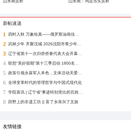
山水画赏析
山水画：鸿运当头赏析
新帖速递
1
四时入秋 万象绘真——俄罗斯油画佳作展
2
武林少年 齐聚沈城 2026沈阳市青少年武术散打锦标赛今日正式开赛
3
辽宁省第十一次归侨侨眷代表大会开幕 许昆林王灵桂讲话 王新伟周波出席
4
联想“美好假期”第十三季启动 1800名志愿者化身“公益足球教练”“乡超”来了！
5
政策引领永葆军人本色，文体活动关爱身心健康——沈阳自主择业军转干部七一敬献锦旗致谢职能部门厚爱
6
全球变革时代的管理哲学与中国式现代化
7
学院喜讯 | 辽宁省“事迹特别突出的百姓学习之星“：沈北新区社区学院兼职报告员王刚老师再获殊荣
8
田野上的非遗工坊 || 富了乡亲兴了文旅
友情链接