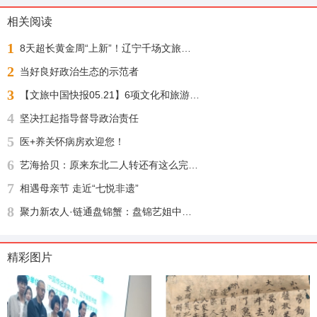
相关阅读
1
8天超长黄金周“上新”！辽宁千场文旅活动邀您“踏秋赏枫 醉游山海”
2
当好良好政治生态的示范者
3
【文旅中国快报05.21】6项文化和旅游行业标准公布；1月至4月全国铁路开行旅游列车增23%
4
坚决扛起指导督导政治责任
5
医+养关怀病房欢迎您！
6
艺海拾贝：原来东北二人转还有这么完整的文化渊源
7
相遇母亲节 走近“七悦非遗”
8
聚力新农人·链通盘锦蟹：盘锦艺姐中农河蟹供应链盛大启幕，绘就乡村振兴新图景
精彩图片