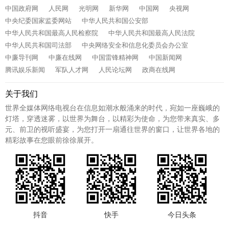
中国政府网
人民网
光明网
新华网
中国网
央视网
中央纪委国家监委网站
中华人民共和国公安部
中华人民共和国最高人民检察院
中华人民共和国最高人民法院
中华人民共和国司法部
中央网络安全和信息化委员会办公室
中廉导刊网
中廉在线网
中国雷锋精神网
中国新闻网
腾讯娱乐新闻
军队人才网
人民论坛网
政商在线网
关于我们
世界全媒体网络电视台在信息如潮水般涌来的时代，宛如一座巍峨的
灯塔，穿透迷雾，以世界为舞台，以精彩为使命，为您带来真实、多
元、前卫的视听盛宴，为您打开一扇通往世界的窗口，让世界各地的
精彩故事在您眼前徐徐展开。
抖音
快手
今日头条